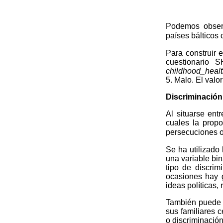
Podemos observ
países bálticos 
Para construir 
cuestionario 
childhood_heal
5. Malo. El valo
Discriminación 
Al situarse ent
cuales la prop
persecuciones o
Se ha utilizado
una variable bin
tipo de discrim
ocasiones hay 
ideas políticas,
También puede s
sus familiares 
o discriminació