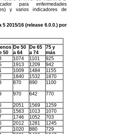
arcador para enfermedades
tes) y varios indicadores de
 5 2015/16 (release 6.0.0.) por
enos
De 50
De 65
75 y
e 50
a 64
a 74
más
3
1074
1101
925
5
1913
1209
942
1
1009
1484
1155
2
1840
1532
1870
3
870
890
1100
9
970
642
770
6
2051
1569
1259
6
1563
1013
1070
7
1746
1052
703
6
2012
1281
1245
7
1020
880
729