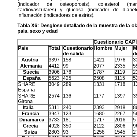
(indicador de osteoporosis), colesterol (m
cardiovasculares) y glucosa (indicador de diabe
inflamación (indicadores de estrés).
Tabla X6: Desglose detallado de la muestra de la ola
país, sexo y edad
Cuestionario CAPI
País
Total
Cuestionario
Hombre
Mujer
M
de salida
d
Austria
3397
158
1421
1976
3
Alemania
4412
99
2077
2335
5
Suecia
3906
176
1787
2119
2
España
5623
425
2508
3115
5
SHARE
3049
289
1331
1718
1
España
SHARE
2574
136
1177
1397
3
Girona
Italia
5311
240
2393
2918
8
Francia
3947
123
1680
2267
5
Dinamarca
3733
181
1717
2016
5
Grecia
4928
350
2122
2806
9
Suiza
2803
93
1258
1545
2