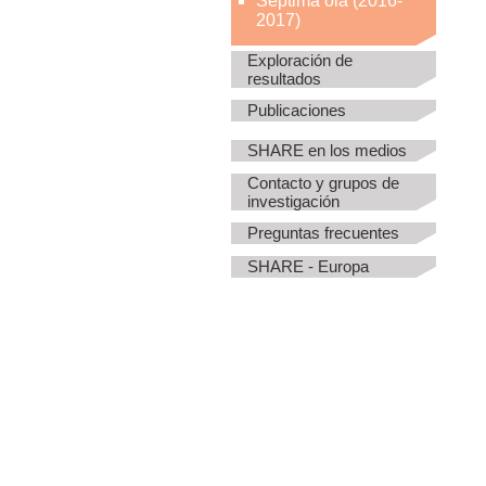
Séptima ola (2016-
2017)
Exploración de
resultados
Publicaciones
SHARE en los medios
Contacto y grupos de
investigación
Preguntas frecuentes
SHARE - Europa